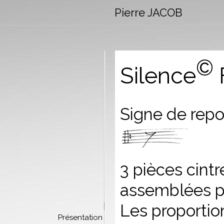
Pierre JACOB
©
Silence
F
Signe de re
3 pièces cintr
assemblées pa
Les proportion
Présentation